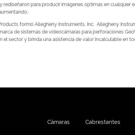
y rediseñaron para producir imágenes optimas en cualquier e
 aumentando.
s Products formó Allegheny Instruments, Inc. Allegheny Inst
a marca de sistemas de videocámaras para perforaciones Ge
el sector y brinda una asistencia de valor incalculable en to
Cámaras
Cabrestantes