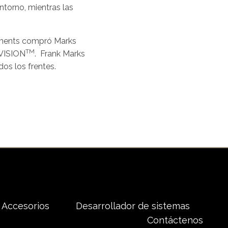
ntorno, mientras las
ruments compró Marks
TM
oVISION
. Frank Marks
dos los frentes.
Accesorios
Desarrollador de sistemas
Contáctenos