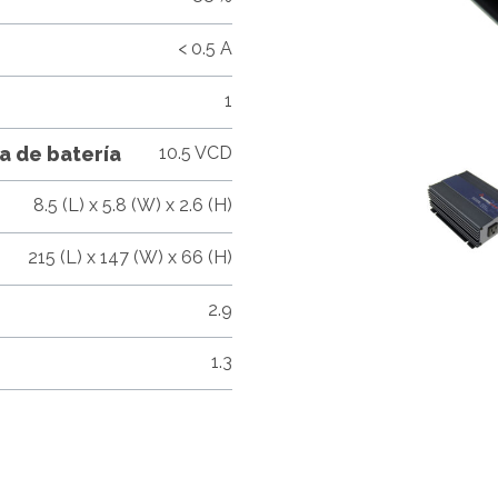
< 0.5 A
1
a de batería
10.5 VCD
8.5 (L) x 5.8 (W) x 2.6 (H)
215 (L) x 147 (W) x 66 (H)
2.9
1.3