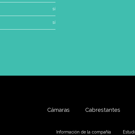
sí
sí
Cámaras
Cabrestantes
Información de la compañía
Estud