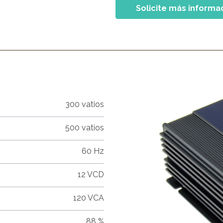
Solicite más informa
300 vatios
500 vatios
60 Hz
12 VCD
120 VCA
88 %