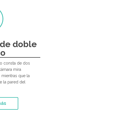
de doble
do
do consta de dos
cámara mira
 mientras que la
de la pared del
más