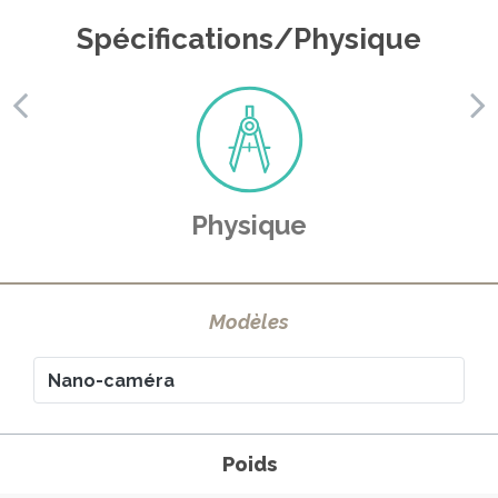
Spécifications/Physique
Physique
Modèles
Format vidéo
Format vidéo
Éclairement
Éclairement
Poids
Poids
lumineux minimal
lumineux minimal