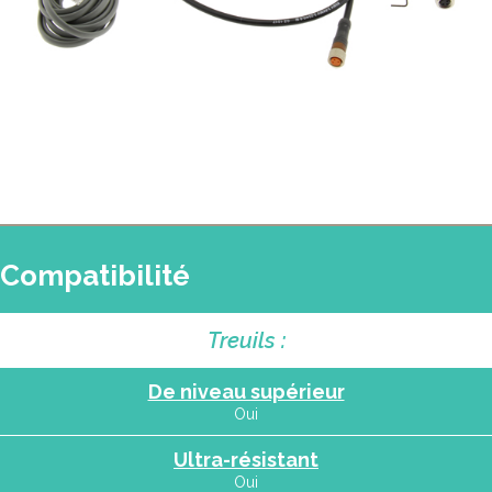
Compatibilité
Treuils :
De niveau supérieur
Oui
Ultra-résistant
Oui